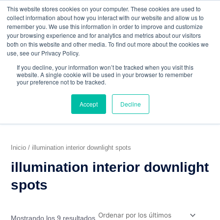
Ordenado
Ir
W
F
Y
I
E
This website stores cookies on your computer. These cookies are used to
por
al
h
a
los
o
n
n
collect information about how you interact with our website and allow us to
últimos
contenido
a
c
u
s
v
remember you. We use this information in order to improve and customize
t
e
t
t
e
your browsing experience and for analytics and metrics about our visitors
mercadeo@grupoeib.com
WhatsApp:
+57
s
b
u
a
l
both on this website and other media. To find out more about the cookies we
3103229640
PBX:
+ 601 342 80 45
a
o
b
g
o
use, see our Privacy Policy.
RVICIOS
CONTACTO
BLOG
p
o
e
r
p
If you decline, your information won’t be tracked when you visit this
p
k
a
e
website. A single cookie will be used in your browser to remember
m
your preference not to be tracked.
Accept
Decline
Inicio
/ illumination interior downlight spots
illumination interior downlight
spots
Mostrando los 9 resultados